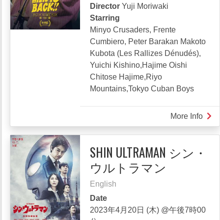
Director
Yuji Moriwaki
Starring
Minyo Crusaders, Frente
Cumbiero, Peter Barakan Makoto
Kubota (Les Rallizes Dénudés),
Yuichi Kishino,Hajime Oishi
Chitose Hajime,Riyo
Mountains,Tokyo Cuban Boys
More Info
abou
BRI
MIN
SHIN ULTRAMAN シン・
BAC
ウルトラマン
English
Date
2023年4月20日 (木) @午後7時00