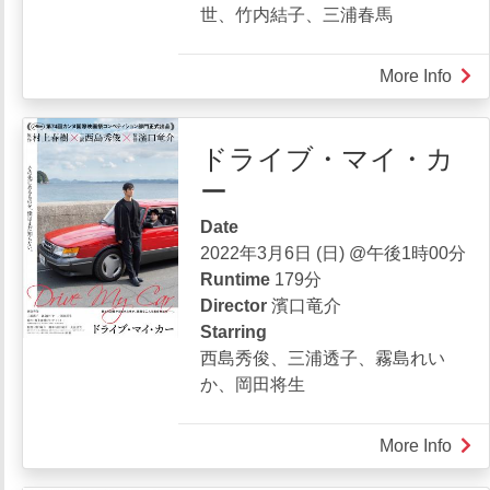
世、竹内結子、三浦春馬
More Info
abou
コ
ン
ドライブ・マイ・カ
フ
ー
ィ
デ
Date
ン
2022年3月6日 (日) @午後1時00分
ス
Runtime
179分
マ
Director
濱口竜介
ン
Starring
JP
西島秀俊、三浦透子、霧島れい
ロ
か、岡田将生
マ
ン
ス
More Info
abou
編
ド