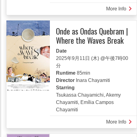
More Info
abou
See
Her
Onde as Ondas Quebram |
Be
Where the Waves Break
Her
Date
2025年9月11日 (木) @午後7時00
分
Runtime
85min
Director
Inara Chayamiti
Starring
Tsukassa Chayamichi, Akemy
Chayamiti, Emília Campos
Chayamiti
More Info
abou
Ond
as