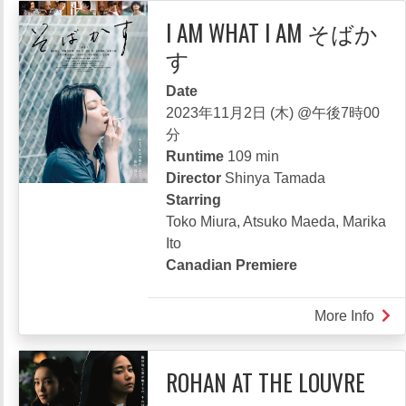
物
I AM WHAT I AM そばか
す
Date
2023年11月2日 (木) @午後7時00
分
Runtime
109 min
Director
Shinya Tamada
Starring
Toko Miura, Atsuko Maeda, Marika
Ito
Canadian Premiere
More Info
abou
I
AM
ROHAN AT THE LOUVRE
WH
I