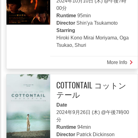
2024年10月10日 (木) @午後7時
ボ
00分
ー
Runtime
95min
イ
Director
Shin'ya Tsukamoto
Starring
Hiroki Kono Mirai Moriyama, Oga
Tsukao, Shuri
More Info
abou
SH
OF
COTTONTAIL コットン
FIR
テール
ほ
か
Date
げ
2024年9月26日 (木) @午後7時00
分
Runtime
94min
Director
Patrick Dickinson