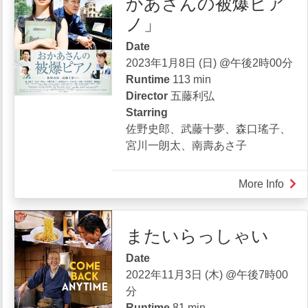
かあさんの被爆ピア
ノ」
Date
2023年1月8日 (日) @午後2時00分
Runtime
113 min
Director
五藤利弘
Starring
佐野史郎、武藤十夢、森口瑤子、
宮川一朗太、南壽あさ子
More Info
abou
HIR
PI
またいらっしゃい
か
あ
Date
さ
2022年11月3日 (木) @午後7時00
ん
分
の
Runtime
81 min