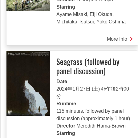
で
Starring
よ
Ayame Misaki, Eiji Okuda,
Michitaka Tsutsui, Yoko Oshima
More Info
abou
BO
BON
Seagrass (followed by
BO
panel discussion)
Date
2024年1月27日 (土) @午後2時00
分
Runtime
115 minutes, followed by panel
discussion (approximately 1 hour)
Director
Meredith Hama-Brown
Starring