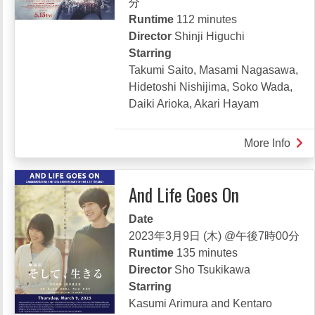
分
Runtime
112 minutes
Director
Shinji Higuchi
Starring
Takumi Saito, Masami Nagasawa,
Hidetoshi Nishijima, Soko Wada,
Daiki Arioka, Akari Hayam
More Info
abou
SHI
ULT
And Life Goes On
シ
ン・
Date
ウ
2023年3月9日 (木) @午後7時00分
ル
Runtime
135 minutes
ト
Director
Sho Tsukikawa
ラ
Starring
マ
Kasumi Arimura and Kentaro
ン