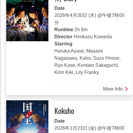
|
Date
秒
2026年4月30日 (木) @午後7時00
速
分
5
Runtime
2h 6m
セ
Director
Hirokazu Koreeda
ン
Starring
チ
Haruka Ayase, Masami
メ
Nagasawa, Kaho, Suzu Hirose,
ー
Ryo Kase, Kentaro Sakaguchi,
ト
Kirin Kiki, Lily Franky
ル
More Info
abou
OU
LIT
Kokuho
SIS
|
Date
海
2026年1月23日 (金) @午後7時00
街