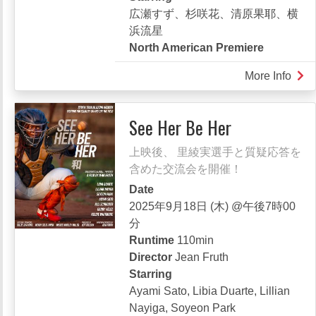
広瀬すず、杉咲花、清原果耶、横
浜流星
North American Premiere
More Info
abou
片
思
See Her Be Her
い
世
上映後、 里綾実選手と質疑応答を
界
含めた交流会を開催！
Date
2025年9月18日 (木) @午後7時00
分
Runtime
110min
Director
Jean Fruth
Starring
Ayami Sato, Libia Duarte, Lillian
Nayiga, Soyeon Park