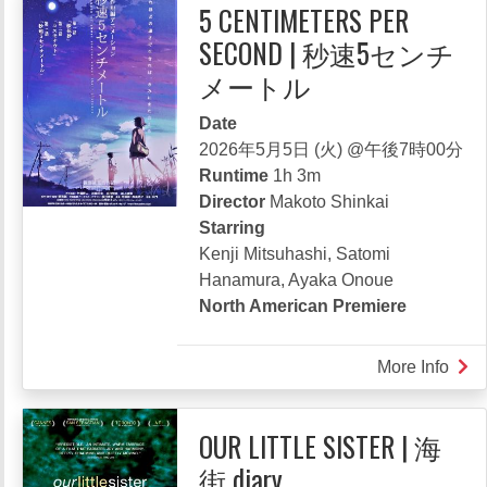
5 CENTIMETERS PER
SECOND | 秒速5センチ
メートル
Date
2026年5月5日 (火) @午後7時00分
Runtime
1h 3m
Director
Makoto Shinkai
Starring
Kenji Mitsuhashi, Satomi
Hanamura, Ayaka Onoue
North American Premiere
More Info
abou
5
CEN
OUR LITTLE SISTER | 海
PER
街 diary
SEC