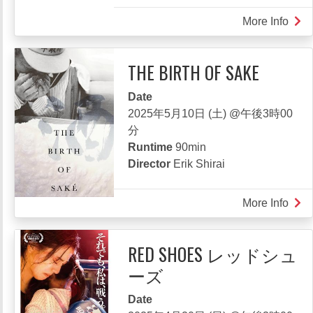
More Info
abou
THE
COL
THE BIRTH OF SAKE
WIT
き
Date
み
2025年5月10日 (土) @午後3時00
の
分
色
Runtime
90min
Director
Erik Shirai
More Info
abou
THE
BIR
RED SHOES レッドシュ
OF
ーズ
SAK
Date