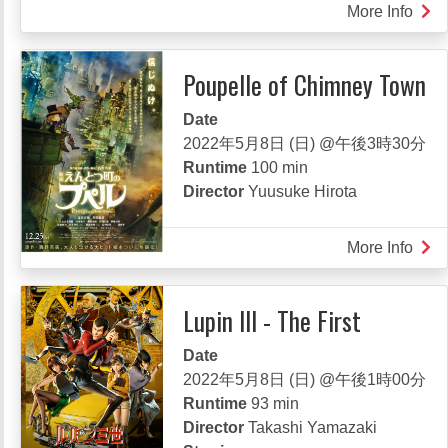
More Info
abou
MY
SMA
Poupelle of Chimney Town
LAN
Date
2022年5月8日 (日) @午後3時30分
Runtime
100 min
Director
Yuusuke Hirota
More Info
abou
Poup
of
Lupin III - The First
Chi
Tow
Date
2022年5月8日 (日) @午後1時00分
Runtime
93 min
Director
Takashi Yamazaki