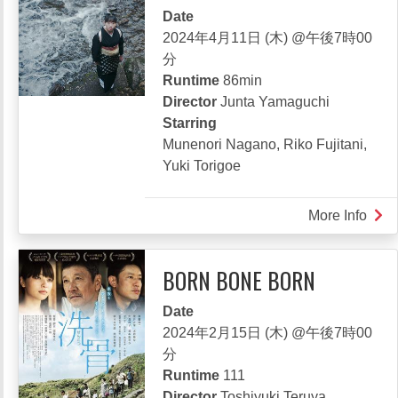
Date
2024年4月11日 (木) @午後7時00
分
Runtime
86min
Director
Junta Yamaguchi
Starring
Munenori Nagano, Riko Fujitani,
Yuki Torigoe
More Info
abou
RIV
リ
BORN BONE BORN
バ
ー,
Date
流
2024年2月15日 (木) @午後7時00
れ
分
な
Runtime
111
い
Director
Toshiyuki Teruya