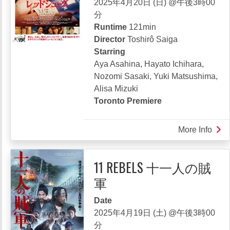
2025年4月20日 (日) @午後3時00
分
Runtime
121min
Director
Toshirô Saiga
Starring
Aya Asahina, Hayato Ichihara,
Nozomi Sasaki, Yuki Matsushima,
Alisa Mizuki
Toronto Premiere
More Info
abou
RED
SHO
11 REBELS 十一人の賊
レ
軍
ッ
ド
Date
シ
2025年4月19日 (土) @午後3時00
ュ
分
ー