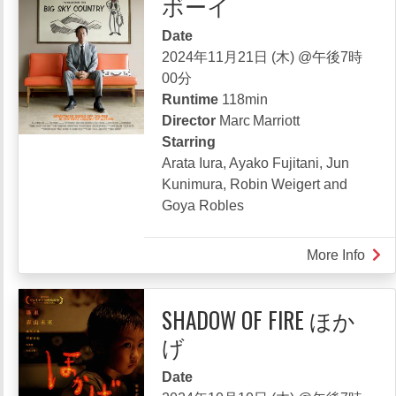
ボーイ
侍
Date
タ
2024年11月21日 (木) @午後7時
イ
00分
ム
Runtime
118min
ス
Director
Marc Marriott
リ
Starring
ッ
Arata Iura, Ayako Fujitani, Jun
パ
Kunimura, Robin Weigert and
ー
Goya Robles
More Info
abou
Toky
Cow
SHADOW OF FIRE ほか
東
げ
京
カ
Date
ウ