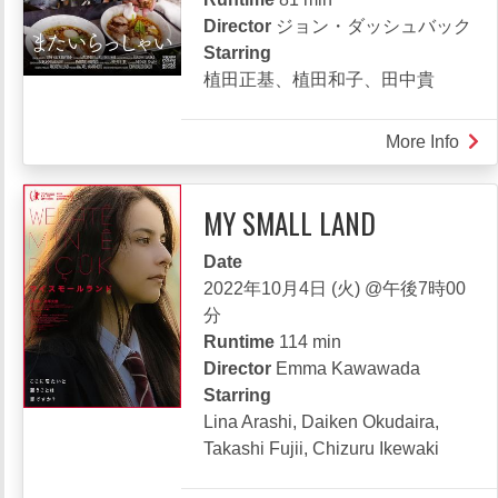
被
Director
ジョン・ダッシュバック
爆
Starring
ピ
植田正基、植田和子、田中貴
ア
ノ」
More Info
abou
ま
た
MY SMALL LAND
い
ら
Date
っ
2022年10月4日 (火) @午後7時00
し
分
ゃ
Runtime
114 min
い
Director
Emma Kawawada
Starring
Lina Arashi, Daiken Okudaira,
Takashi Fujii, Chizuru Ikewaki