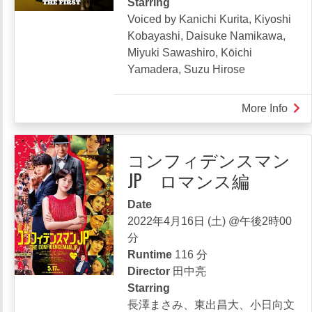
Starring
Voiced by Kanichi Kurita, Kiyoshi
Kobayashi, Daisuke Namikawa,
Miyuki Sawashiro, Kōichi
Yamadera, Suzu Hirose
More Info
abou
Lupi
III
コンフィデンスマン
-
JP ロマンス編
The
First
Date
2022年4月16日 (土) @午後2時00
分
Runtime
116 分
Director
田中亮
Starring
長澤まさみ、東出昌大、小日向文