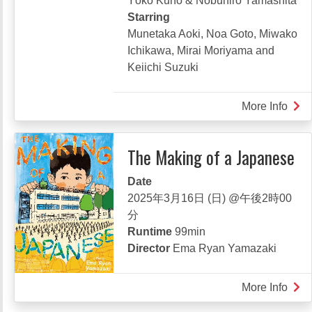
Yôko Kuno & Nobuhiro Yamashita
Starring
Munetaka Aoki, Noa Goto, Miwako
Ichikawa, Mirai Moriyama and
Keiichi Suzuki
More Info
abou
GHO
CAT
The Making of a Japanese
ANZ
化
Date
け
2025年3月16日 (日) @午後2時00
猫
分
あ
Runtime
99min
ん
Director
Ema Ryan Yamazaki
ず
ち
More Info
abou
ゃ
The
ん