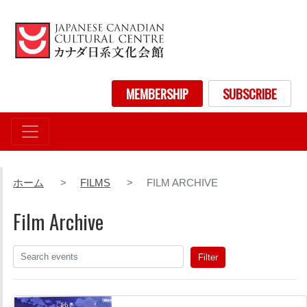
メ
イ
ン
コ
ン
User account menu
MEMBERSHIP
SUBSCRIBE
テ
ン
ツ
に
移
動
ホーム
FILMS
FILM ARCHIVE
Film Archive
Filter