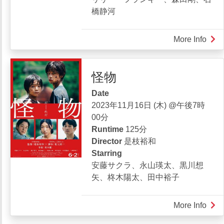
橋静河
More Info
abou
PRI
CON
怪物
前
科
Date
者
2023年11月16日 (木) @午後7時
00分
Runtime
125分
Director
是枝裕和
Starring
安藤サクラ、永山瑛太、黒川想
矢、柊木陽太、田中裕子
More Info
abou
怪