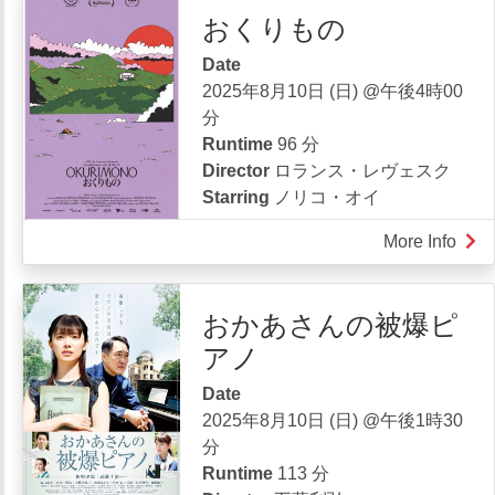
おくりもの
Ond
Que
Date
|
2025年8月10日 (日) @午後4時00
Whe
分
the
Runtime
96 分
Wav
Director
ロランス・レヴェスク
Brea
Starring
ノリコ・オイ
More Info
abou
お
く
おかあさんの被爆ピ
り
アノ
も
の
Date
2025年8月10日 (日) @午後1時30
分
Runtime
113 分