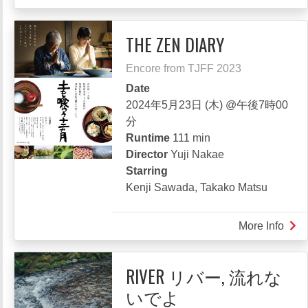
Perf
Day
THE ZEN DIARY
Encore from TJFF 2023
Date
2024年5月23日 (木) @午後7時00
分
Runtime
111 min
Director
Yuji Nakae
Starring
Kenji Sawada, Takako Matsu
More Info
abou
THE
ZEN
RIVER リバー, 流れな
DIA
いでよ