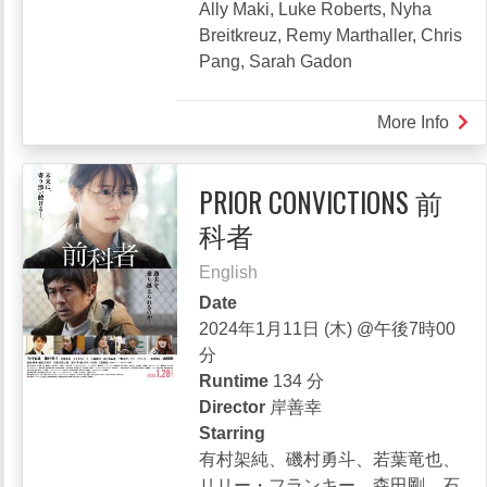
Ally Maki, Luke Roberts, Nyha
Breitkreuz, Remy Marthaller, Chris
Pang, Sarah Gadon
More Info
abou
Seag
(fol
PRIOR CONVICTIONS 前
by
科者
pane
disc
English
Date
2024年1月11日 (木) @午後7時00
分
Runtime
134 分
Director
岸善幸
Starring
有村架純、磯村勇斗、若葉竜也、
リリー・フランキー、森田剛、石