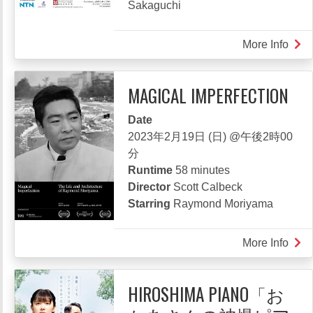
Sakaguchi
More Info
abou
And
Life
MAGICAL IMPERFECTION
Goe
On
Date
2023年2月19日 (日) @午後2時00
分
Runtime
58 minutes
Director
Scott Calbeck
Starring
Raymond Moriyama
More Info
abou
MAG
IMP
HIROSHIMA PIANO「お