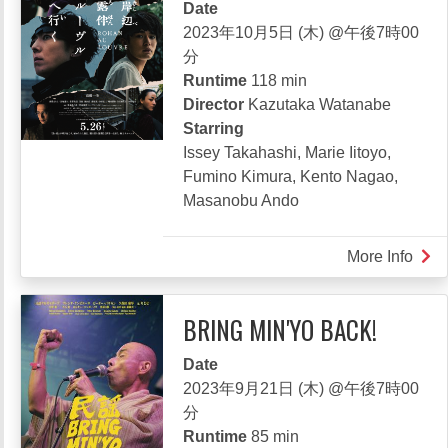
Date
AM
2023年10月5日 (木) @午後7時00
そ
分
ば
Runtime
118 min
か
Director
Kazutaka Watanabe
す
Starring
Issey Takahashi, Marie Iitoyo,
Fumino Kimura, Kento Nagao,
Masanobu Ando
More Info
abou
RO
AT
BRING MIN'YO BACK!
THE
LOU
Date
2023年9月21日 (木) @午後7時00
分
Runtime
85 min