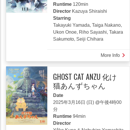
Runtime
120min
ズ
Director
Kazuya Shiraishi
Starring
Takayuki Yamada, Taiga Nakano,
Ukon Onoe, Riho Sayashi, Takara
Sakumoto, Seiji Chihara
More Info
abou
11
REB
GHOST CAT ANZU 化け
十
猫あんずちゃん
一
人
Date
の
2025年3月16日 (日) @午後4時00
賊
分
軍
Runtime
94min
Director