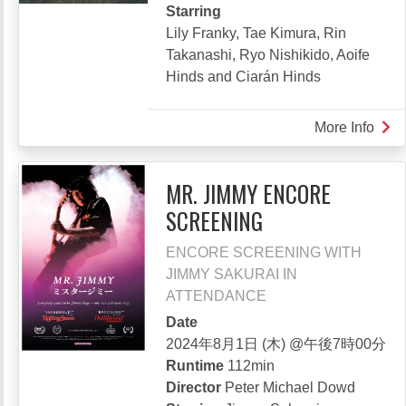
Starring
Lily Franky, Tae Kimura, Rin
Takanashi, Ryo Nishikido, Aoife
Hinds and Ciarán Hinds
More Info
abou
COT
コ
MR. JIMMY ENCORE
ッ
SCREENING
ト
ン
ENCORE SCREENING WITH
テ
JIMMY SAKURAI IN
ー
ATTENDANCE
ル
Date
2024年8月1日 (木) @午後7時00分
Runtime
112min
Director
Peter Michael Dowd