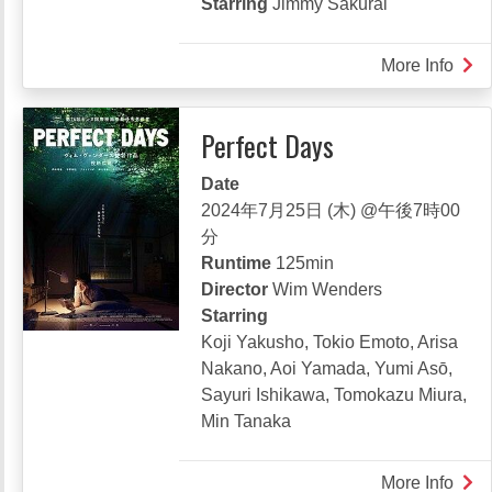
Starring
Jimmy Sakurai
More Info
abou
MR.
JIM
Perfect Days
ENC
SCR
Date
2024年7月25日 (木) @午後7時00
分
Runtime
125min
Director
Wim Wenders
Starring
Koji Yakusho, Tokio Emoto, Arisa
Nakano, Aoi Yamada, Yumi Asō,
Sayuri Ishikawa, Tomokazu Miura,
Min Tanaka
More Info
abou