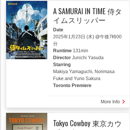
Maki
A SAMURAI IN TIME 侍タ
of
イムスリッパー
a
Japa
Date
2025年1月23日 (木) @午後7時00
分
Runtime
131min
Director
Junichi Yasuda
Starring
Makiya Yamaguchi, Norimasa
Fuke and Yuno Sakura
Toronto Premiere
More Info
abou
A
SAM
Tokyo Cowboy 東京カウ
IN
TIM