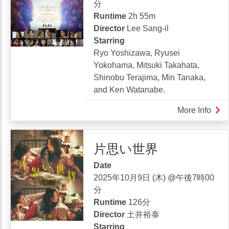
分
diary
Runtime
2h 55m
Director
Lee Sang-il
Starring
Ryo Yoshizawa, Ryusei
Yokohama, Mitsuki Takahata,
Shinobu Terajima, Min Tanaka,
and Ken Watanabe.
More Info
abou
Kok
片思い世界
Date
2025年10月9日 (木) @午後7時00
分
Runtime
126分
Director
土井裕泰
Starring