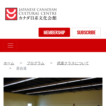
メ
イ
ン
コ
ン
User account menu
MEMBERSHIP
SUBSCRIBE
テ
ン
ツ
に
移
動
ホーム
プログラム
武道クラスについて
居合道