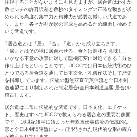
注視することがないようにも見えますが、居合道はわずか
数センチの許容誤差と数秒のタイミングの正確な動きが求
められる高度な集中力と精神力が必要な厳しい武道であ
り、また、各々が剣が形の完成を高めるため練磨し極めて
いく武道です。
T居合道とは『居』『合』『道』から成り立ちます。
『居』とはその場に居合わせる、合とは調和を 意味し、
いかなる不意の攻撃に対して臨機応変に対処できる自分を
作り上げるということです。 JCCCでは日本伝統武術のひ
とつである居合道を通して日本文化・礼儀作法そして歴史
を指導し ています。伝統の型無双直伝英信流と全日本剣
道連盟により制定された制定居合(全日本剣道連盟 居合)を
稽古します。
居合道は非常に伝統的な武道です。日本文化、エチケッ
ト、歴史はすべてJCCCで教えられる居合道の重要な側面
です。 16世紀後半に始まった無双直伝英信流の伝統的な
形と全日本剣道連盟によって開発された現代的な形の両方
が教えられています。