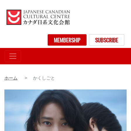
メ
イ
ン
コ
ン
User account menu
MEMBERSHIP
SUBSCRIBE
テ
ン
ツ
に
移
動
ホーム
かくしごと