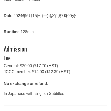
Date
2024年6月15日 (土) @午後7時00分
Runtime
128min
Admission
Fee
General: $20.00 ($17.70+HST)
JCCC member: $14.00 ($12.39+HST)
No exchange or refund.
In Japanese with English Subtitles