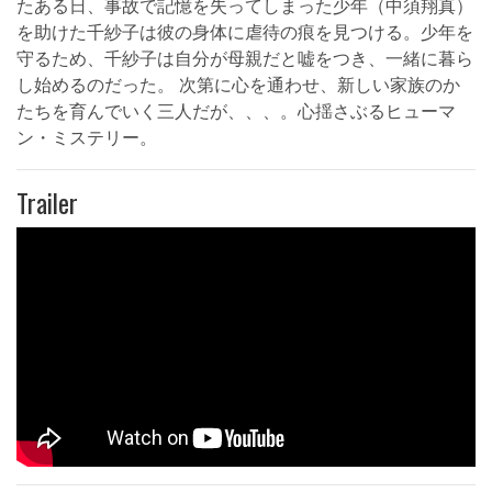
たある日、事故で記憶を失ってしまった少年（中須翔真）
を助けた千紗子は彼の身体に虐待の痕を見つける。少年を
守るため、千紗子は自分が母親だと嘘をつき、一緒に暮ら
し始めるのだった。 次第に心を通わせ、新しい家族のか
たちを育んでいく三人だが、、、。心揺さぶるヒューマ
ン・ミステリー。
Trailer