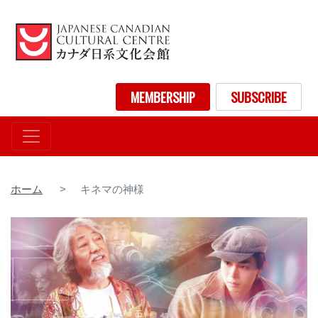
メ
イ
ン
コ
ン
User account menu
MEMBERSHIP
SUBSCRIBE
テ
ン
ツ
に
移
動
ホーム
キネマの神様