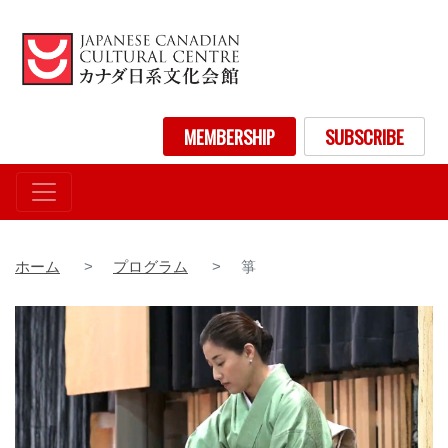
メ
イ
ン
コ
ン
User account menu
MEMBERSHIP
SUBSCRIBE
テ
ン
ツ
に
移
動
ホーム
プログラム
箏