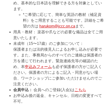
め、基本的な日本語を理解できる方を対象としてい
ます。
*ご希望に応じて、簡単な英語の教材（補足資
料）をご用意することも可能です。詳細をご希
望の方は
harukom@jccc.on.ca
まで。
用具・教材： 楽器や爪などの必要な備品は全てご用
意いたします。
未成年（15〜17歳）のご参加について：
保護者または法的後見人によるお申し込みが必要で
す。また、事務局からのすべてのご連絡は保護者の
方を通じて行われます。緊急連絡先等の確認のた
め、本
申込みフォーム
も必ず保護者の方がご記入く
ださい。保護者の方によるご記入・同意がない場
合、ワークショップにご参加いただけませんのでご
注意ください。
会員申込：
会員へのご登録(入会)は
こちら
お申込み後の返金、キャンセル、日程の変更すべて
不可。