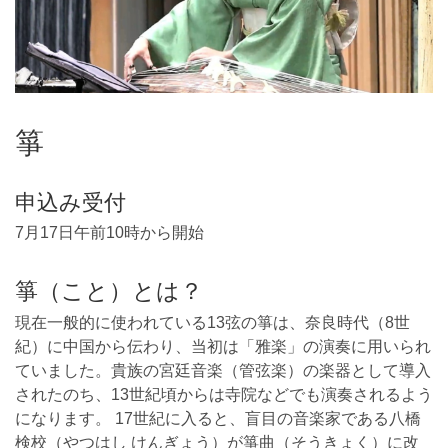
箏
申込み受付
7月17日午前10時から開始
箏（こと）とは？
現在一般的に使われている13弦の箏は、奈良時代（8世
紀）に中国から伝わり、当初は「雅楽」の演奏に用いられ
ていました。貴族の宮廷音楽（管弦楽）の楽器として導入
されたのち、13世紀頃からは寺院などでも演奏されるよう
になります。 17世紀に入ると、盲目の音楽家である八橋
検校（やつはし けんぎょう）が箏曲（そうきょく）に改