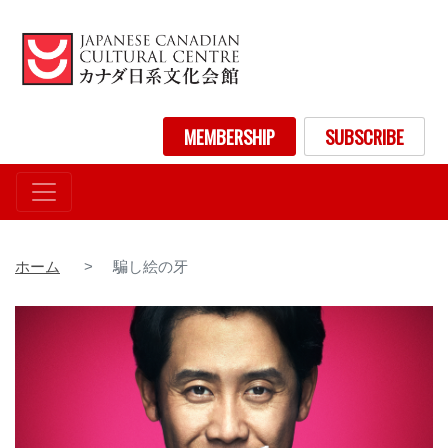
メ
イ
ン
コ
ン
User account menu
MEMBERSHIP
SUBSCRIBE
テ
ン
ツ
に
移
動
ホーム
騙し絵の牙