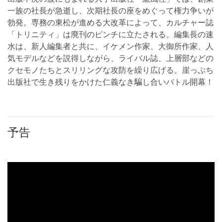
一族の社長が急逝し、次期社長の座をめぐって権力争いが
勃発。専務の東松が進める大改革によって、カルチャー誌
「トリニティ」は廃刊のピンチに立たされる。編集長の速
水は、新人編集者と共に、イケメン作家、大御所作家、人
気モデルなどを説得しながら、ライバル誌、上層部などの
クセモノたちとスリリングな攻防を繰り広げる。崖っぷち
出版社で生き残りをかけた仁義なき騙し合いバトル開幕！
予告